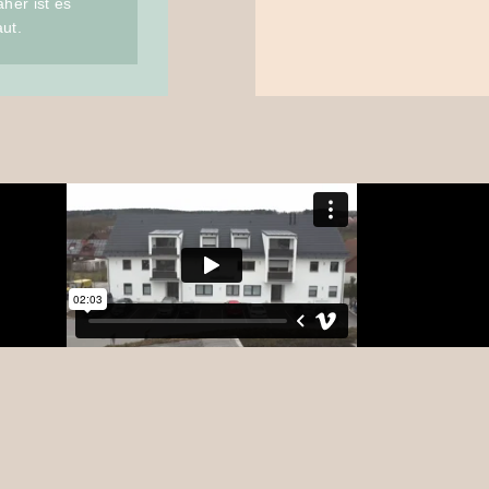
aher ist es
ut.