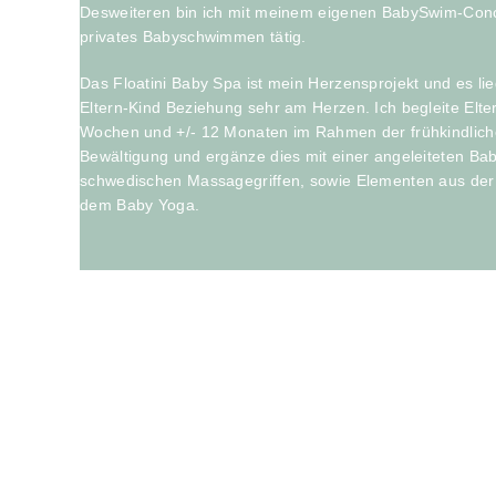
Desweiteren bin ich mit meinem eigenen BabySwim-Conc
privates Babyschwimmen tätig.
Das Floatini Baby Spa ist mein Herzensprojekt und es lie
Eltern-Kind Beziehung sehr am Herzen. Ich begleite Elte
Wochen und +/- 12 Monaten im Rahmen der frühkindli
Bewältigung und ergänze dies mit einer angeleiteten B
schwedischen Massagegriffen, sowie Elementen aus der
dem Baby Yoga.
UNSER KONZEPT