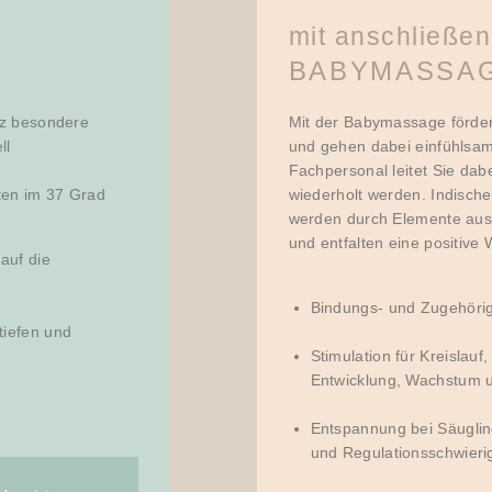
mit anschließe
BABYMASSA
nz besondere
Mit der Babymassage förder
ll
und gehen dabei einfühlsam 
Fachpersonal leitet Sie da
ten im 37 Grad
wiederholt werden. Indisch
werden durch Elemente aus
und entfalten eine positive 
auf die
Bindungs- und Zugehörig
tiefen und
Stimulation für Kreislau
Entwicklung, Wachstum
Entspannung bei Säuglin
und Regulationsschwieri