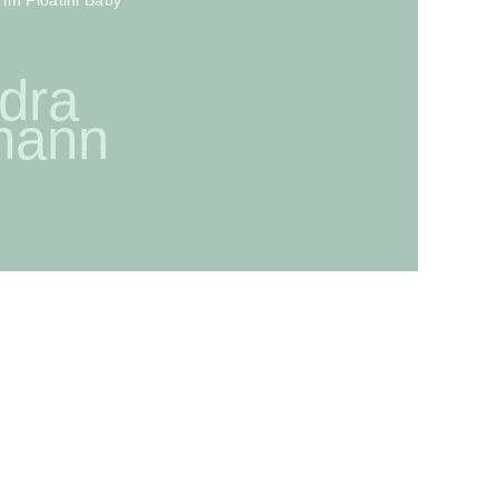
im Floatini Baby
dra
mann